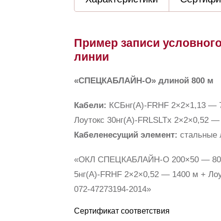
Пример записи условного
линии
«СПЕЦКАБЛАЙН-О» длиной 800 м
Кабели:
КСБнг(А)-FRHF 2×2×1,13 — 
Лоутокс 30нг(А)-FRLSLTx 2×2×0,52 —
Кабеленесущий элемент:
стальные 
«ОКЛ СПЕЦКАБЛАЙН-О 200×50 — 800
5нг(А)-FRHF 2×2×0,52 — 1400 м + Лоу
072-47273194-2014»
Сертификат соответствия