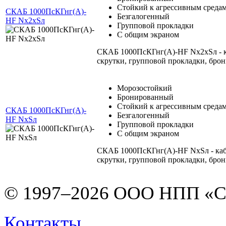
Стойкий к агрессивным среда
СКАБ 1000ПсКГнг(А)-
Безгалогенный
HF Nx2xSл
Групповой прокладки
С общим экраном
СКАБ 1000ПсКГнг(А)-HF Nx2xSл - к
скрутки, групповой прокладки, бро
Морозостойкий
Бронированный
Стойкий к агрессивным среда
СКАБ 1000ПсКГнг(А)-
Безгалогенный
HF NxSл
Групповой прокладки
С общим экраном
СКАБ 1000ПсКГнг(А)-HF NxSл - каб
скрутки, групповой прокладки, бро
© 1997–2026 ООО НПП «С
Контакты