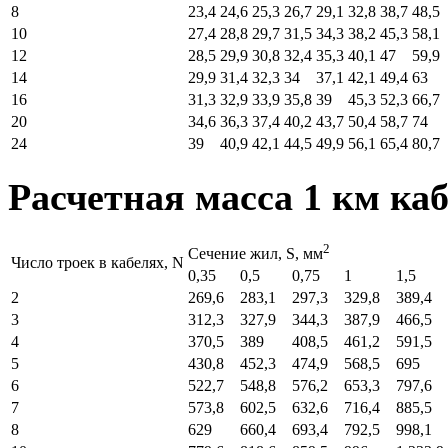
8
23,4
24,6
25,3
26,7
29,1
32,8
38,7
48,5
10
27,4
28,8
29,7
31,5
34,3
38,2
45,3
58,1
12
28,5
29,9
30,8
32,4
35,3
40,1
47
59,9
14
29,9
31,4
32,3
34
37,1
42,1
49,4
63
16
31,3
32,9
33,9
35,8
39
45,3
52,3
66,7
20
34,6
36,3
37,4
40,2
43,7
50,4
58,7
74
24
39
40,9
42,1
44,5
49,9
56,1
65,4
80,7
Расчетная масса 1 км каб
2
Cечение жил, S, мм
Число троек в кабелях, N
0,35
0,5
0,75
1
1,5
2
269,6
283,1
297,3
329,8
389,4
3
312,3
327,9
344,3
387,9
466,5
4
370,5
389
408,5
461,2
591,5
5
430,8
452,3
474,9
568,5
695
6
522,7
548,8
576,2
653,3
797,6
7
573,8
602,5
632,6
716,4
885,5
8
629
660,4
693,4
792,5
998,1