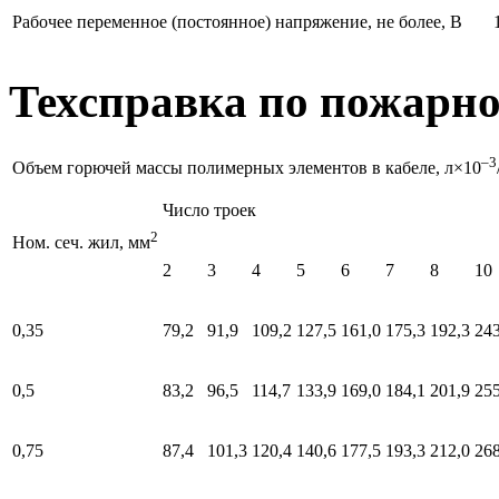
Рабочее переменное (постоянное) напряжение, не более, В
Техсправка по пожарно
–3
Объем горючей массы полимерных элементов в кабеле, л×10
Число троек
2
Ном. сеч. жил, мм
2
3
4
5
6
7
8
10
0,35
79,2
91,9
109,2
127,5
161,0
175,3
192,3
243
0,5
83,2
96,5
114,7
133,9
169,0
184,1
201,9
255
0,75
87,4
101,3
120,4
140,6
177,5
193,3
212,0
268