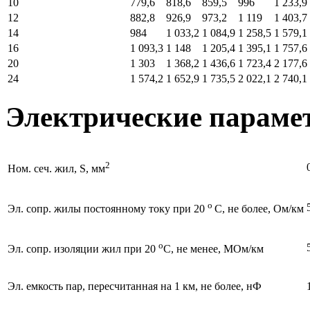
10
779,6
818,6
859,5
996
1 233,9
12
882,8
926,9
973,2
1 119
1 403,7
14
984
1 033,2
1 084,9
1 258,5
1 579,1
16
1 093,3
1 148
1 205,4
1 395,1
1 757,6
20
1 303
1 368,2
1 436,6
1 723,4
2 177,6
24
1 574,2
1 652,9
1 735,5
2 022,1
2 740,1
Электрические параме
2
Ном. сеч. жил, S, мм
o
Эл. сопр. жилы постоянному току при 20
C, не более, Ом/км
o
Эл. сопр. изоляции жил при 20
C, не менее, МОм/км
Эл. емкость пар, пересчитанная на 1 км, не более, нФ