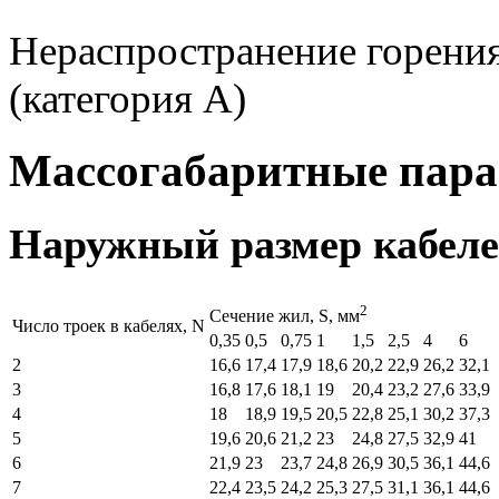
Нераспространение горения
(категория А)
Массогабаритные пар
Наружный размер кабеле
2
Cечение жил, S, мм
Число троек в кабелях, N
0,35
0,5
0,75
1
1,5
2,5
4
6
2
16,6
17,4
17,9
18,6
20,2
22,9
26,2
32,1
3
16,8
17,6
18,1
19
20,4
23,2
27,6
33,9
4
18
18,9
19,5
20,5
22,8
25,1
30,2
37,3
5
19,6
20,6
21,2
23
24,8
27,5
32,9
41
6
21,9
23
23,7
24,8
26,9
30,5
36,1
44,6
7
22,4
23,5
24,2
25,3
27,5
31,1
36,1
44,6