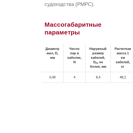
судоходства (РМРС).
Массогабаритные
параметры
Диаметр
Число
Наружный
Расчетная
жил, D,
пар в
размер
масса 1
мм
кабелях,
кабелей,
км
N
D
, не
кабелей,
H
более, мм
кг
0,48
4
8,4
48,2