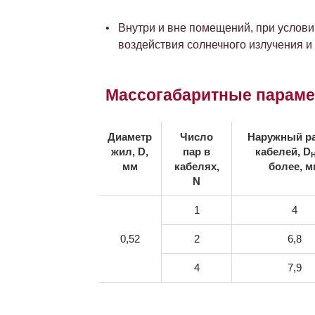
Внутри и вне помещений, при услови
воздействия солнечного излучения 
Массогабаритные парам
Диаметр
Число
Наружный р
жил, D,
пар в
кабелей, D
мм
кабелях,
более, м
N
1
4
0,52
2
6,8
4
7,9