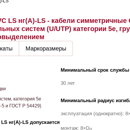
C LS нг(А)-LS - кабели симметричны
ьных систем (U/UTP) категории 5e, гр
зовыделением
каты
Маркоразмеры
Минимальный срок службы
30 лет
дки
стем, категория 5e
Минимальный радиус изгиба
6-5 и ГОСТ Р 54429)
эксплуатация (однократно): 8
LS нг(А)-LS допускается
монтаж: 8×D
H