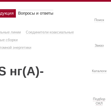
одукция
Вопросы и ответы
Поиск
льные линии
Соединители коаксиальные
ые сборки
Заказ
томной энергетики
 нг(А)-
Каталоги
Подбор
ОКЛ