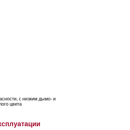
сности, с низким дымо- и
лого цвета
ксплуатации