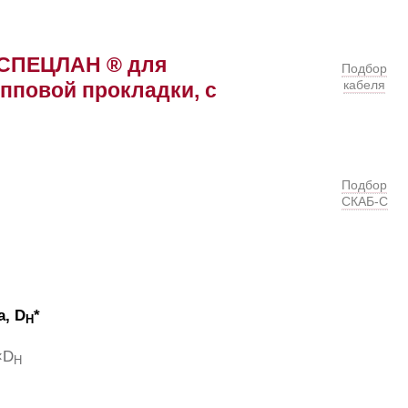
е СПЕЦЛАН ® для
Подбор
кабеля
упповой прокладки, с
Подбор
СКАБ-С
, D
*
H
×D
H