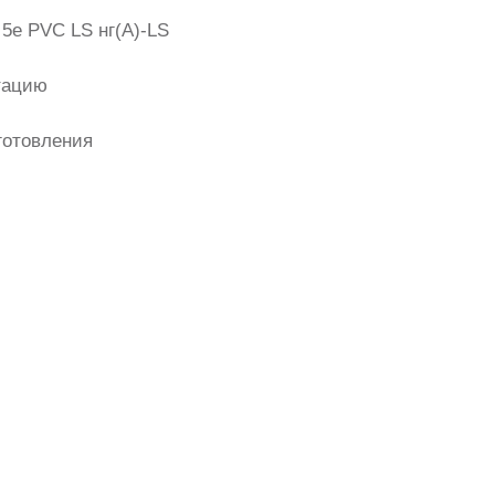
5e PVC LS нг(А)-LS
тацию
готовления