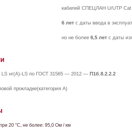
кабелей СПЕЦЛАН U/UTP Cat 
6 лет
с даты ввода в эксплуа
но не более
6,5 лет
с даты из
ти
LS нг(А)-LS по ГОСТ 31565 — 2012 —
П1б.8.2.2.2
овой прокладке(категория А)
ы
и 20 °C, не более: 95,0 Ом / км