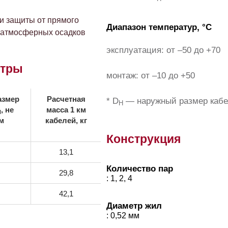
и защиты от прямого
Диапазон температур, °С
и атмосферных осадков
эксплуатация: от –50 до +70
етры
монтаж: от –10 до +50
азмер
Расчетная
* D
— наружный размер кабе
H
, не
масса 1 км
H
м
кабелей, кг
Конструкция
13,1
Количество пар
29,8
: 1, 2, 4
42,1
Диаметр жил
: 0,52 мм