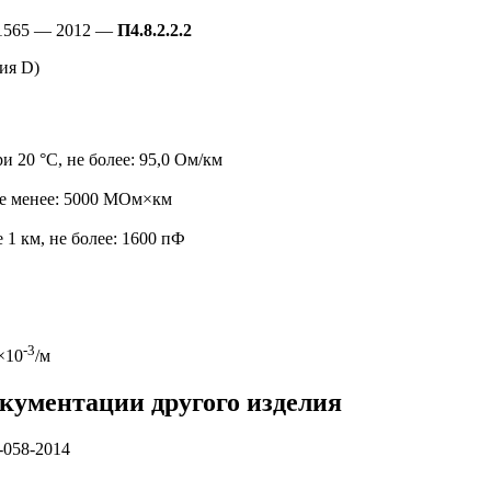
31565 — 2012 —
П4.8.2.2.2
ия D)
 20 °C, не более: 95,0 Ом/км
не менее: 5000 МОм×км
1 км, не более: 1600 пФ
-3
×10
/м
окументации другого изделия
-058-2014