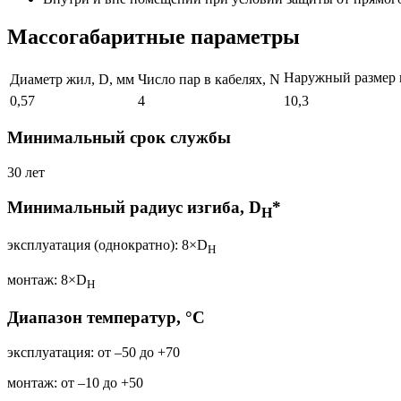
Массогабаритные параметры
Наружный размер 
Диаметр жил, D, мм
Число пар в кабелях, N
0,57
4
10,3
Минимальный срок службы
30 лет
Минимальный радиус изгиба, D
*
H
эксплуатация (однократно): 8×D
H
монтаж: 8×D
H
Диапазон температур, °С
эксплуатация: от –50 до +70
монтаж: от –10 до +50