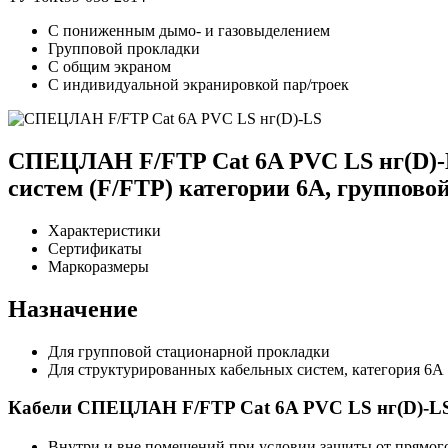
С пониженным дымо- и газовыделением
Групповой прокладки
С общим экраном
С индивидуальной экранировкой пар/троек
СПЕЦЛАН F/FTP Cat 6A PVC LS нг(D)-
систем (F/FTP) категории 6A, группов
Характеристики
Сертификаты
Маркоразмеры
Назначение
Для групповой стационарной прокладки
Для структурированных кабельных систем, категория 6А 
Кабели СПЕЦЛАН F/FTP Cat 6A PVC LS нг(D)-LS 
Внутри и вне помещений при условии защиты от прямого