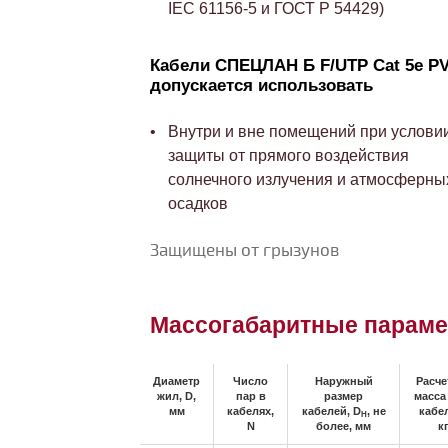
IEC 61156-5 и ГОСТ Р 54429)
Кабели СПЕЦЛАН Б F/UTP Cat 5e P
допускается использовать
Внутри и вне помещений при услови
защиты от прямого воздействия
солнечного излучения и атмосферны
осадков
Защищены от грызунов
Массогабаритные парам
Диаметр
Число
Наружный
Расче
жил, D,
пар в
размер
масса
мм
кабелях,
кабелей, D
, не
кабе
H
N
более, мм
к