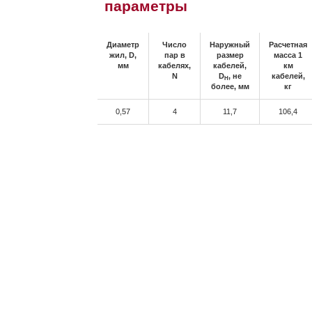
параметры
Диаметр
Число
Наружный
Расчетная
жил, D,
пар в
размер
масса 1
мм
кабелях,
кабелей,
км
N
D
, не
кабелей,
H
более, мм
кг
0,57
4
11,7
106,4