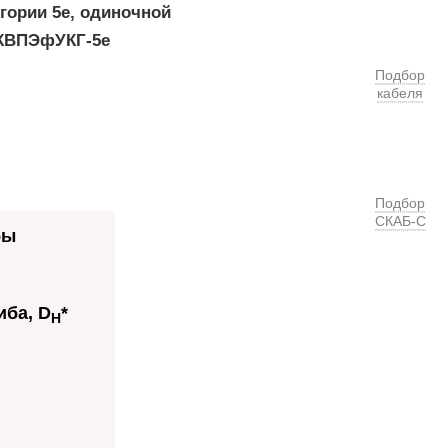
гории 5e, одиночной
 КВПЭфУКГ-5е
Подбор
кабеля
Подбор
СКАБ-С
бы
ба, D
*
H