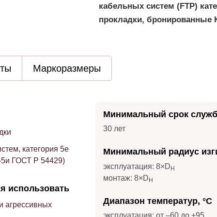
кабельных систем (FTP) кате
прокладки, бронированные
аты
Маркоразмеры
Минимальный срок служ
30 лет
дки
стем, категория 5e
Минимальный радиус изги
-5и ГОСТ Р 54429)
эксплуатация: 8×D
H
монтаж: 8×D
H
я использовать
Диапазон температур, °С
и агрессивных
эксплуатация: от –60 до +95