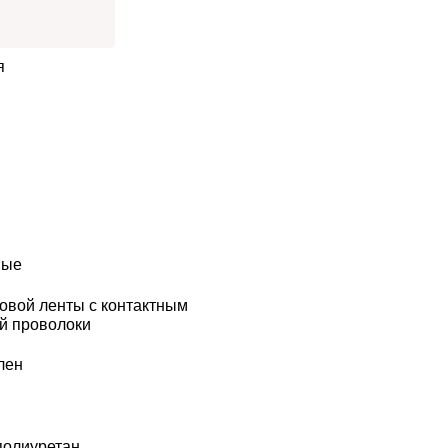
я
ные
овой ленты с контактным
й проволоки
лен
полиуретан