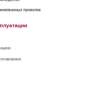
оцинкованных проволок
сплуатации
тацию
готовления