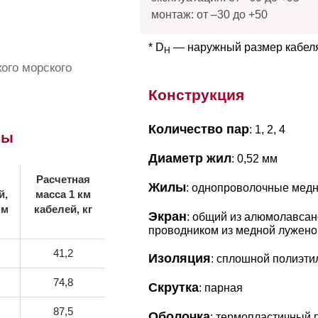
монтаж: от –30 до +50
* D
— наружный размер кабел
H
ого морского
Конструкция
Количество пар
: 1, 2, 4
ры
Диаметр жил
: 0,52 мм
Расчетная
Жилы
: однопроволочные мед
й,
масса 1 км
мм
кабелей, кг
Экран
: общий из алюмолавсан
проводником из медной лужено
41,2
Изоляция
: сплошной полиэти
74,8
Скрутка
: парная
87,5
Оболочка
: термопластичный 