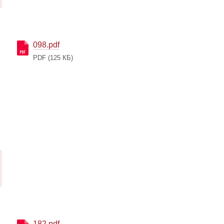
098.pdf
PDF
(125 КБ)
182.pdf