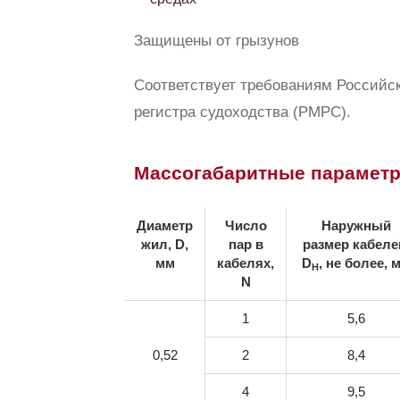
Защищены от грызунов
Соответствует требованиям Российск
регистра судоходства (РМРС).
Массогабаритные парамет
Диаметр
Число
Наружный
жил, D,
пар в
размер кабеле
мм
кабелях,
D
, не более, 
H
N
1
5,6
0,52
2
8,4
4
9,5