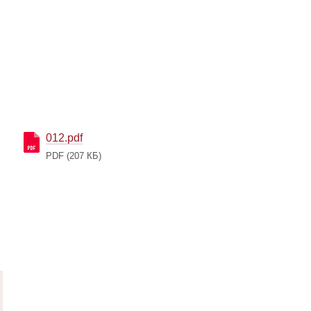
012.pdf
PDF
(207 КБ)