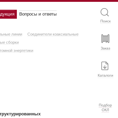
одукция
Вопросы и ответы
Поиск
льные линии
Соединители коаксиальные
ые сборки
Заказ
томной энергетики
Каталоги
Подбор
ОКЛ
труктурированных