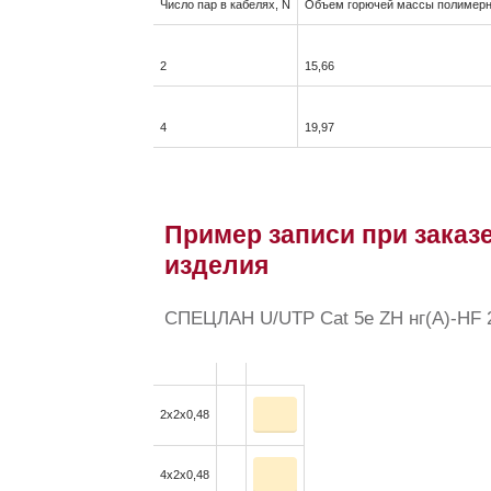
Число пар в кабелях, N
Объем горючей массы полимерны
2
15,66
4
19,97
Пример записи при заказе
изделия
СПЕЦЛАН U/UTP Cat 5e ZH нг(А)-HF 2
2x2x0,48
4x2x0,48