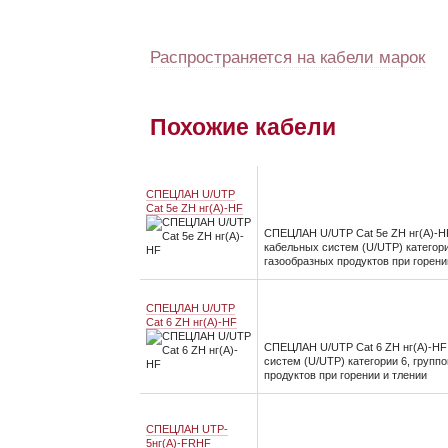
Распространяется на кабели марок
Похожие кабели
СПЕЦЛАН U/UTP
Cat 5e ZH нг(А)-HF
СПЕЦЛАН U/UTP Cat 5e ZH нг(А)-H
кабельных систем (U/UTP) категор
газообразных продуктов при горени
СПЕЦЛАН U/UTP
Cat 6 ZH нг(А)-HF
СПЕЦЛАН U/UTP Cat 6 ZH нг(А)-HF
систем (U/UTP) категории 6, груп
продуктов при горении и тлении
СПЕЦЛАН UTP-
5нг(А)-FRHF