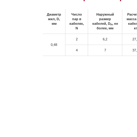
Диаметр
Число
Наружный
Расче
жил, D,
пар в
размер
масса
мм
кабелях,
кабелей, D
, не
кабе
H
N
более, мм
к
2
6,2
27
0,48
4
7
37