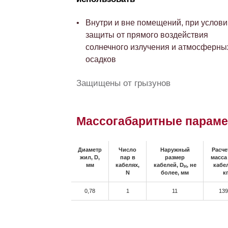
Внутри и вне помещений, при услови
защиты от прямого воздействия
солнечного излучения и атмосферны
осадков
Защищены от грызунов
Массогабаритные парам
Диаметр
Число
Наружный
Расче
жил, D,
пар в
размер
масса
мм
кабелях,
кабелей, D
, не
кабе
H
N
более, мм
к
0,78
1
11
139