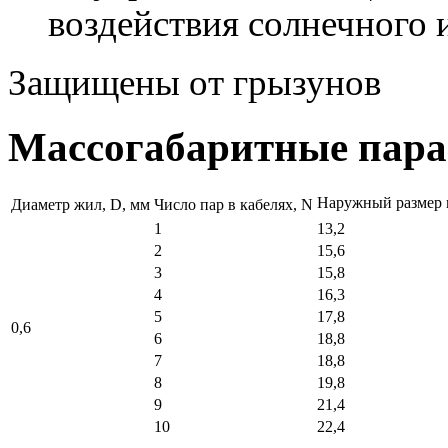
воздействия солнечного 
Защищены от грызунов
Массогабаритные пар
Наружный размер 
Диаметр жил, D, мм
Число пар в кабелях, N
1
13,2
2
15,6
3
15,8
4
16,3
5
17,8
0,6
6
18,8
7
18,8
8
19,8
9
21,4
10
22,4