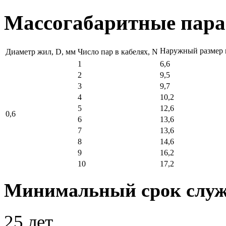
Массогабаритные пар
Наружный размер 
Диаметр жил, D, мм
Число пар в кабелях, N
1
6,6
2
9,5
3
9,7
4
10,2
5
12,6
0,6
6
13,6
7
13,6
8
14,6
9
16,2
10
17,2
Минимальный срок слу
25 лет