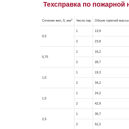
Техсправка по пожарной 
2
Cечение жил, S, мм
Число пар
Объем горючей массы,
1
13,9
0,5
2
23,8
1
16,2
0,75
2
28,7
1
19,3
1,0
2
34,2
1
24,2
1,5
2
42,9
1
30,7
2,5
2
52,2