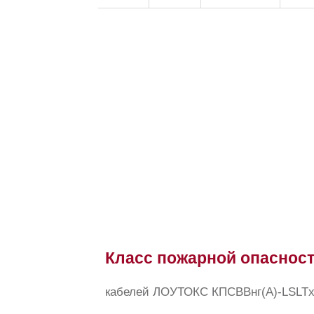
Класс пожарной опаснос
кабелей ЛОУТОКС КПСВВнг(А)-LSLTx