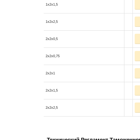
1x2x1,5
1x2x2,5
2x2x0,5
2x2x0,75
2x2x1
2x2x1,5
2x2x2,5
Технический Регламент Таможенног