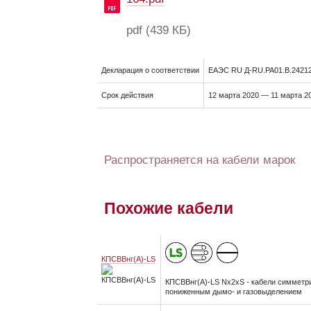
pdf
(439 КБ)
Декларация о соответствии
ЕАЭС RU Д-RU.РА01.В.24212
Срок действия
12 марта 2020 — 11 марта 2
Распространяется на кабели марок
Похожие кабели
КПСВВнг(А)-LS
КПСВВнг(А)-LS Nx2xS - кабели симметри
пониженным дымо- и газовыделением