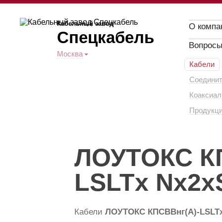
Кабельный завод
О компа
Спецкабель
Вопросы
Москва
Кабели
Соединит
Коаксиал
Продукци
ЛОУТОКС КП
LSLTx Nx2x
Кабели
ЛОУТОКС КПСВВнг(А)-LSLT