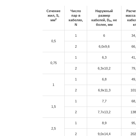
Cечение
Число
Наружный
Расче
жил, S,
пар в
размер
масса
2
мм
кабелях,
кабелей, D
, не
кабе
H
N
более, мм
к
1
6
34
0,5
2
6,0x9,6
66
1
6,3
41
0,75
2
6,3x10,2
79
1
6,8
49
1
2
6,9x11,3
101
1
7,7
68
1,5
2
7,7x13,2
138
1
8,9
95
2,5
2
9,0x14,4
202