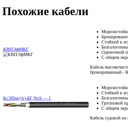
Похожие кабели
Морозостойк
Бронирован
Стойкий к а
Безгалогенн
КВПЭфМКГ
Одиночной п
С общим экр
Кабель высокочаст
бронированный 
Морозостойк
Стойкий к а
Безгалогенн
КсЭПнг(А)-БГ NxS — 1
Групповой п
С общим экр
Кабель судовой на