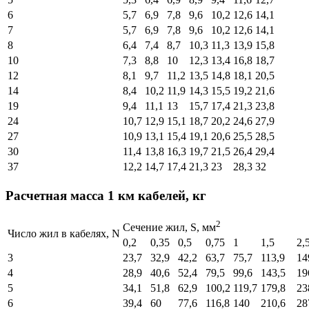
6
5,7
6,9
7,8
9,6
10,2
12,6
14,1
7
5,7
6,9
7,8
9,6
10,2
12,6
14,1
8
6,4
7,4
8,7
10,3
11,3
13,9
15,8
10
7,3
8,8
10
12,3
13,4
16,8
18,7
12
8,1
9,7
11,2
13,5
14,8
18,1
20,5
14
8,4
10,2
11,9
14,3
15,5
19,2
21,6
19
9,4
11,1
13
15,7
17,4
21,3
23,8
24
10,7
12,9
15,1
18,7
20,2
24,6
27,9
27
10,9
13,1
15,4
19,1
20,6
25,5
28,5
30
11,4
13,8
16,3
19,7
21,5
26,4
29,4
37
12,2
14,7
17,4
21,3
23
28,3
32
Расчетная масса 1 км кабелей, кг
2
Cечение жил, S, мм
Число жил в кабелях, N
0,2
0,35
0,5
0,75
1
1,5
2,
3
23,7
32,9
42,2
63,7
75,7
113,9
14
4
28,9
40,6
52,4
79,5
99,6
143,5
19
5
34,1
51,8
62,9
100,2
119,7
179,8
23
6
39,4
60
77,6
116,8
140
210,6
28