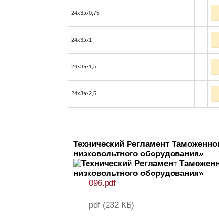
24x3эx0,75
24x3эx1
24x3эx1,5
24x3эx2,5
Технический Регламент Таможенног
низковольтного оборудования»
096.pdf
pdf
(232 КБ)