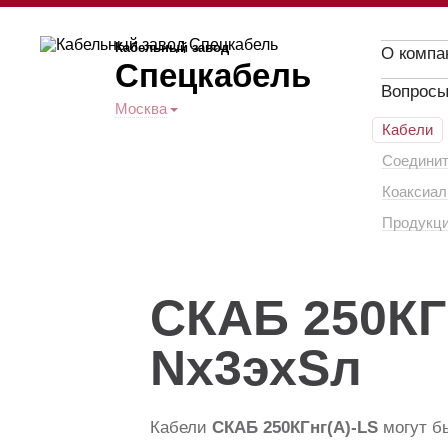
Кабельный завод
О компа
Спецкабель
Вопросы
Москва
Кабели
Соединит
Коаксиал
Продукци
СКАБ 250КГ
Nx3эхSл
Кабели
СКАБ 250КГнг(А)-LS
могут б