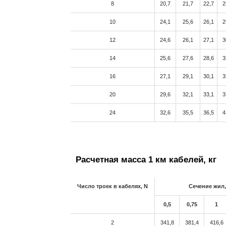
8
20,7
21,7
22,7
2
10
24,1
25,6
26,1
2
12
24,6
26,1
27,1
3
14
25,6
27,6
28,6
3
16
27,1
29,1
30,1
3
20
29,6
32,1
33,1
3
24
32,6
35,5
36,5
4
Расчетная масса 1 км кабелей, кг
Число троек в кабелях, N
Cечение жил,
0,5
0,75
1
2
341,8
381,4
416,6