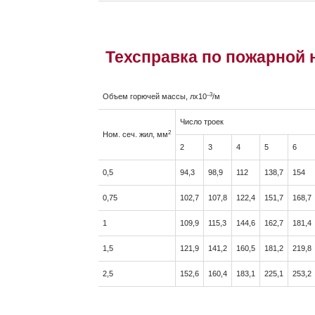
Техсправка по пожарной 
–3
Объем горючей массы, лx10
/м
Число троек
2
Ном. сеч. жил, мм
2
3
4
5
6
0,5
94,3
98,9
112
138,7
154
0,75
102,7
107,8
122,4
151,7
168,7
1
109,9
115,3
144,6
162,7
181,4
1,5
121,9
141,2
160,5
181,2
219,8
2,5
152,6
160,4
183,1
225,1
253,2