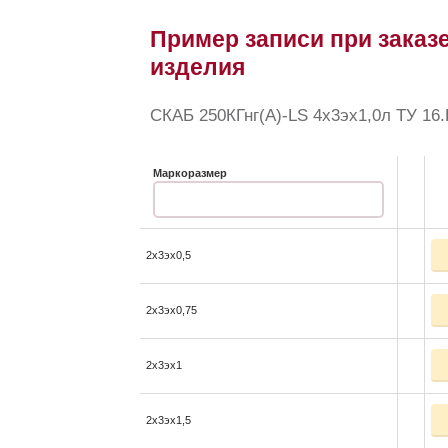
Пример записи при заказе
изделия
СКАБ 250КГнг(А)-LS 4x3эx1,0л ТУ 16.
Маркоразмер
2x3эx0,5
2x3эx0,75
2x3эx1
2x3эx1,5