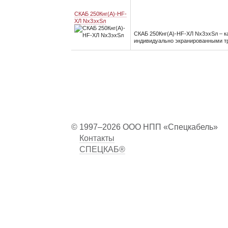
СКАБ 250Кнг(А)-HF-
ХЛ Nx3эхSл
СКАБ 250Кнг(А)-HF-ХЛ Nx3эхSл – к
индивидуально экранированными тр
© 1997–2026 ООО НПП «Спецкабель»
Контакты
СПЕЦКАБ®