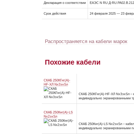
Декларация о соответствии
ЕАЭС N RU Д-RU.PA02.B.212
Срок действия
24 февраля 2025 — 23 февр
Распространяется на кабели марок
Похожие кабели
СКАБ 250КГнг(А)-
HF-ХЛ Nx3эхSл
СКАБ 250КГнг(А)-HF-ХЛ Nx3эхSл – 
индивидуально экранированными тр
СКАБ 250Кнг(А)-LS
Nx2эхSл
СКАБ 250Кнг(А)-LS Nx2эхSл – кабе
индивидуально экранированными па