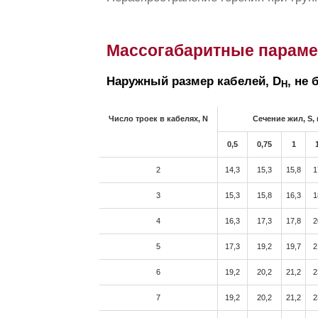
Массогабаритные парам
Наружный размер кабелей, D
, не 
H
Число троек в кабелях, N
Cечение жил, S,
0,5
0,75
1
2
14,3
15,3
15,8
1
3
15,3
15,8
16,3
1
4
16,3
17,3
17,8
2
5
17,3
19,2
19,7
2
6
19,2
20,2
21,2
2
7
19,2
20,2
21,2
2