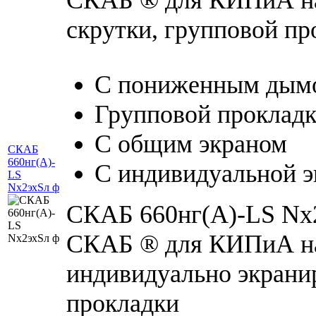
скрутки, групповой пр
С пониженным дымо
Групповой проклад
С общим экраном
СКАБ
660нг(А)-
С индивидуальной э
LS
Nx2эхSл ф
СКАБ 660нг(А)-LS Nx2
СКАБ ® для КИПиА на 
индивидуально экрани
прокладки