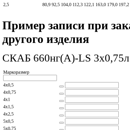
2,5
80,9
92,5
104,0
112,3
122,1
163,0
179,0
197,2
Пример записи при зак
другого изделия
СКАБ 660нг(А)-LS 3x0,75л
Маркоразмер
4x0,5
4x0,75
4x1
4x1,5
4x2,5
5x0,5
5x0,75