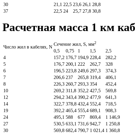
30
21,1
22,5
23,6
26,1
28,8
37
22,5
24
25,7
27,8
30,8
Расчетная масса 1 км каб
2
Cечение жил, S, мм
Число жил в кабелях, N
0,5
0,75
1
1,5
2,5
4
157,2
176,7
194,9
228,4
282,2
5
176,7
200,1
222
262,7
328
6
196,5
223,8
249,6
297,3
374,3
7
206,6
237
265,8
319,4
406,1
8
226,3
260,7
293,3
354
452,4
10
269,2
311,8
352,2
427,5
569,8
12
294,2
343,4
390,2
477,9
641,3
14
322,7
378,8
432,4
552,4
718,5
19
392,2
465,4
555,4
689,1
908,3
24
495,1
588
677
869,4
1 146,9
27
530,5
633,1
731,6
942,7
1 250,8
30
569,8
682,4
790,7
1 021,4
1 360,8