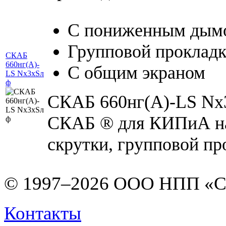
С пониженным дымо
Групповой проклад
СКАБ
660нг(А)-
С общим экраном
LS Nx3xSл
ф
СКАБ 660нг(А)-LS Nx3
СКАБ ® для КИПиА на 
скрутки, групповой пр
© 1997–2026 ООО НПП «С
Контакты