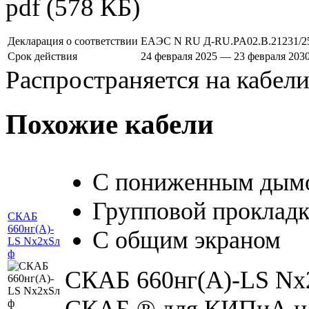
pdf
(578 КБ)
Декларация о соответствии
ЕАЭС N RU Д-RU.PA02.B.21231/2
Срок действия
24 февраля 2025 — 23 февраля 203
Распространяется на кабел
Похожие кабели
С пониженным дымо
Групповой проклад
СКАБ
660нг(А)-
С общим экраном
LS Nx2xSл
ф
СКАБ 660нг(А)-LS Nx2
СКАБ ® для КИПиА на 