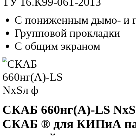
ТУ 16.К99-061-2013
С пониженным дымо- и 
Групповой прокладки
С общим экраном
СКАБ 660нг(А)-LS NxS
СКАБ ® для КИПиА на 