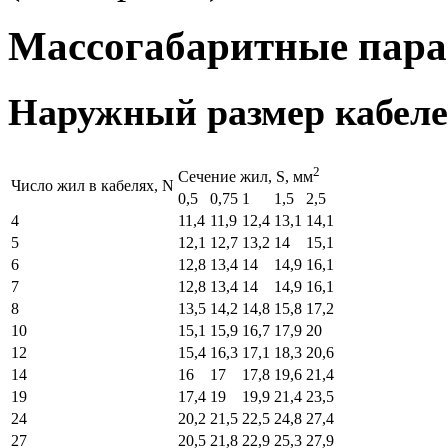
Массогабаритные пар
Наружный размер кабеле
2
Cечение жил, S, мм
Число жил в кабелях, N
0,5
0,75
1
1,5
2,5
4
11,4
11,9
12,4
13,1
14,1
5
12,1
12,7
13,2
14
15,1
6
12,8
13,4
14
14,9
16,1
7
12,8
13,4
14
14,9
16,1
8
13,5
14,2
14,8
15,8
17,2
10
15,1
15,9
16,7
17,9
20
12
15,4
16,3
17,1
18,3
20,6
14
16
17
17,8
19,6
21,4
19
17,4
19
19,9
21,4
23,5
24
20,2
21,5
22,5
24,8
27,4
27
20,5
21,8
22,9
25,3
27,9