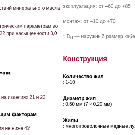
эксплуатация: от –60 до +85
ствий минерального масла
монтаж: от –10 до +70
трическим параметрам во
22 при насыщенности 3,0
* D
— наружный размер кабе
H
Конструкция
ечни:
Количество жил
: 1-10
на изделиях 21 и 22
Диаметр жил
: 0,60 мм (7 × 0,20 мм)
ющим факторам
Жилы
: многопроволочные медные л
я не ниже 4У