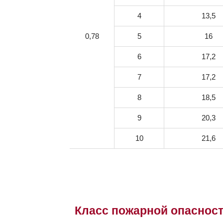
4
13,5
0,78
5
16
6
17,2
7
17,2
8
18,5
9
20,3
10
21,6
Класс пожарной опаснос