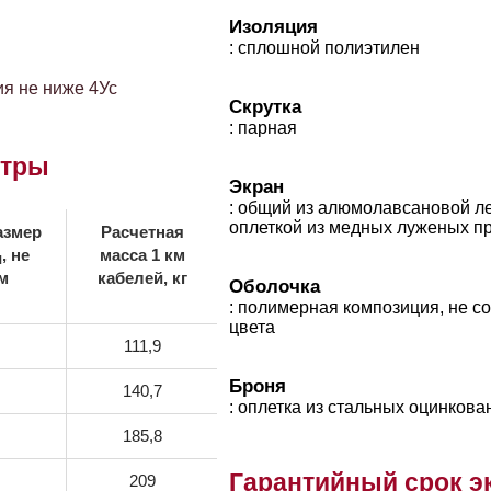
Изоляция
: сплошной полиэтилен
я не ниже 4Ус
Скрутка
: парная
етры
Экран
: общий из алюмолавсановой л
оплеткой из медных луженых п
азмер
Расчетная
, не
масса 1 км
H
м
кабелей, кг
Оболочка
: полимерная композиция, не с
цвета
111,9
Броня
140,7
: оплетка из стальных оцинков
185,8
Гарантийный срок э
209