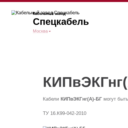
Кабельный завод
Спецкабель
Москва
КИПвЭКГнг(
Кабели
КИПвЭКГнг(А)-БГ
могут быть
ТУ 16.К99-042-2010