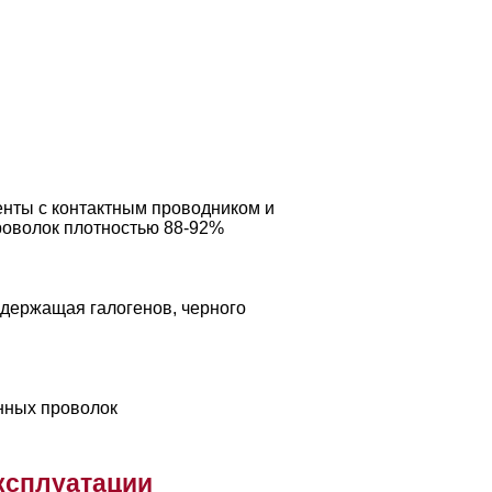
енты с контактным проводником и
роволок плотностью 88-92%
одержащая галогенов, черного
анных проволок
ксплуатации