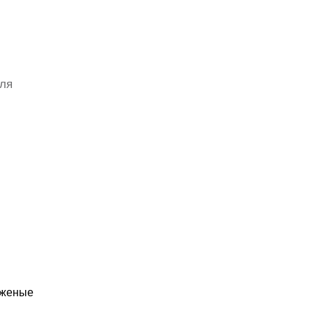
ля
уженые