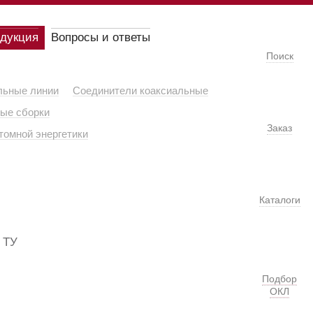
одукция
Вопросы и ответы
Поиск
льные линии
Соединители коаксиальные
ые сборки
Заказ
томной энергетики
Каталоги
 ТУ
Подбор
ОКЛ