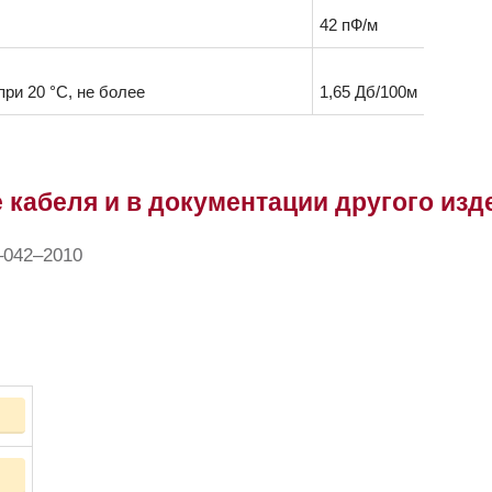
42 пФ/м
ри 20 °C, не более
1,65 Дб/100м
 кабеля и в документации другого изд
–042–2010