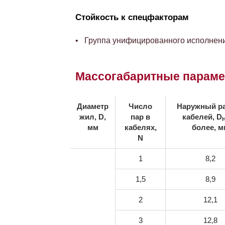
Стойкость к спецфакторам
Группа унифицированного исполнени
Массогабаритные парам
Диаметр
Число
Наружный р
жил, D,
пар в
кабелей, D
мм
кабелях,
более, м
N
1
8,2
1,5
8,9
2
12,1
3
12,8