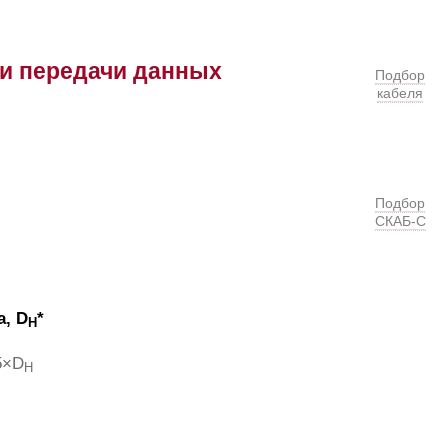
и передачи данных
Подбор
кабеля
Подбор
СКАБ-С
, D
*
H
5×D
H