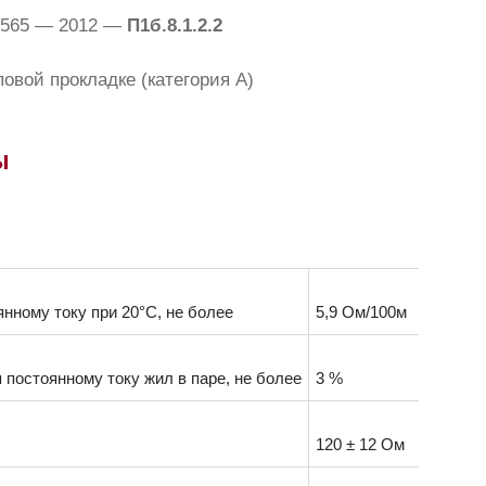
1565 — 2012 —
П1б.8.1.2.2
овой прокладке (категория А)
ы
нному току при 20°C, не более
5,9 Ом/100м
постоянному току жил в паре, не более
3 %
120 ± 12 Ом