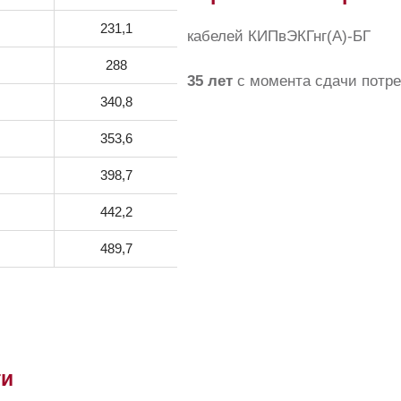
231,1
кабелей КИПвЭКГнг(А)-БГ
288
35 лет
с момента сдачи потр
340,8
353,6
398,7
442,2
489,7
ти