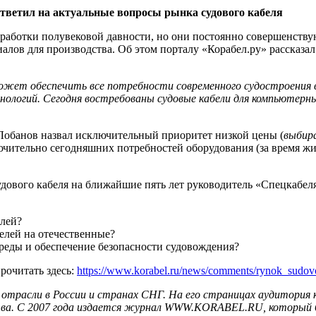
ответил на актуальные вопросы рынка судового кабеля
зработки полувековой давности, но они постоянно совершенству
риалов для производства. Об этом порталу «Корабел.ру» расска
ожет обеспечить все потребности современного судостроения в 
хнологий. Сегодня востребованы судовые кабели для компьютерн
Лобанов назвал исключительный приоритет низкой цены (
выбира
ключительно сегодняшних потребностей оборудования (за время 
удового кабеля на ближайшие пять лет руководитель «Спецкабе
елей?
елей на отечественные?
реды и обеспечение безопасности судовождения?
рочитать здесь:
https://www.korabel.ru/news/comments/rynok_sudov
ой отрасли в России и странах СНГ. На его страницах аудитори
тва. С 2007 года издается журнал WWW.KORABEL.RU, который б