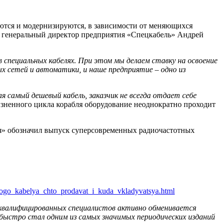
ются и модернизируются, в зависимости от меняющихся
зал генеральный директор предприятия «Спецкабель» Андрей
специальных кабелях. При этом мы делаем ставку на освоение
ых сетей и автоматики, и наше предприятие – одно из
я самый дешевый кабель, заказчик не всегда отдает себе
жизненного цикла корабля оборудование неоднократно проходит
ля» обозначил выпуск суперсовременных радиочастотных
ogo_kabelya_chto_prodavat_i_kuda_vkladyvatsya.html
я квалифицированных специалистов активно обменивается
ыстро стал одним из самых значимых периодических изданий