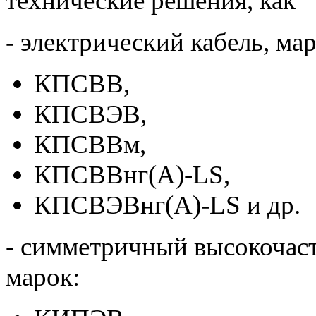
технические решения, как
- электрический кабель, мар
КПСВВ,
КПСВЭВ,
КПСВВм,
КПСВВнг(А)-LS,
КПСВЭВнг(А)-LS и др.
- симметричный высокочас
марок: