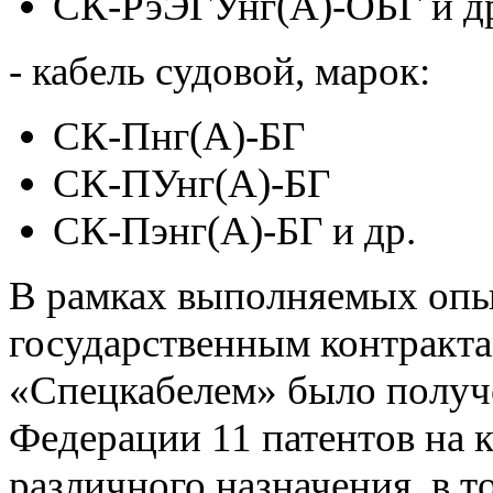
СК-РэЭГУнг(А)-ОБГ и д
- кабель судовой, марок:
СК-Пнг(А)-БГ
СК-ПУнг(А)-БГ
СК-Пэнг(А)-БГ и др.
В рамках выполняемых опы
государственным контракта
«Спецкабелем» было получ
Федерации 11 патентов на 
различного назначения, в т