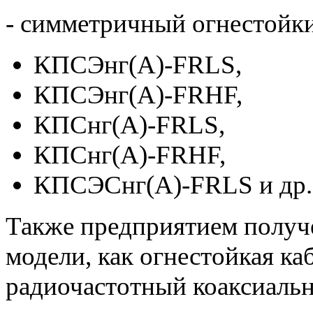
- симметричный огнестойки
КПСЭнг(А)-FRLS,
КПСЭнг(А)-FRHF,
КПСнг(А)-FRLS,
КПСнг(А)-FRHF,
КПСЭСнг(А)-FRLS и др.
Также предприятием получе
модели, как огнестойкая ка
радиочастотный коаксиальн