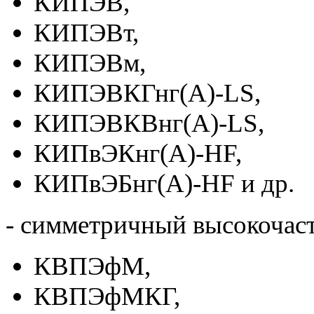
КИПЭВ,
КИПЭВт,
КИПЭВм,
КИПЭВКГнг(А)-LS,
КИПЭВКВнг(А)-LS,
КИПвЭКнг(А)-HF,
КИПвЭБнг(А)-HF и др.
- симметричный высокочас
КВПЭфМ,
КВПЭфМКГ,