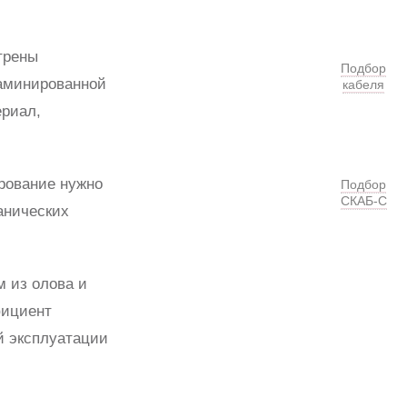
трены
Подбор
ламинированной
кабеля
ериал,
рование нужно
Подбор
СКАБ-С
анических
 из олова и
фициент
й эксплуатации