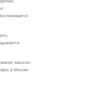
ррозии,
нт
обеспечивается
чить
адывается
ования зависит
офис в Москве: